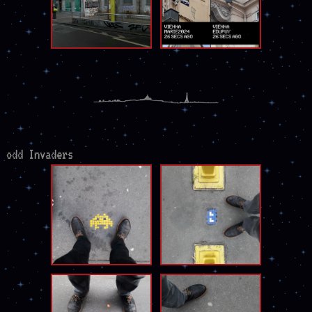
odd Invaders