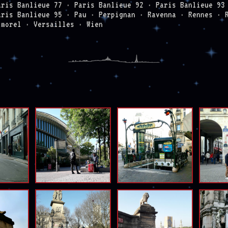
aris Banlieue 77
·
Paris Banlieue 92
·
Paris Banlieue 93
aris Banlieue 95
·
Pau
·
Perpignan
·
Ravenna
·
Rennes
·
lmorel
·
Versailles
·
Wien