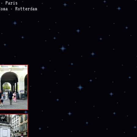
·
Paris
Roma
·
Rotterdam