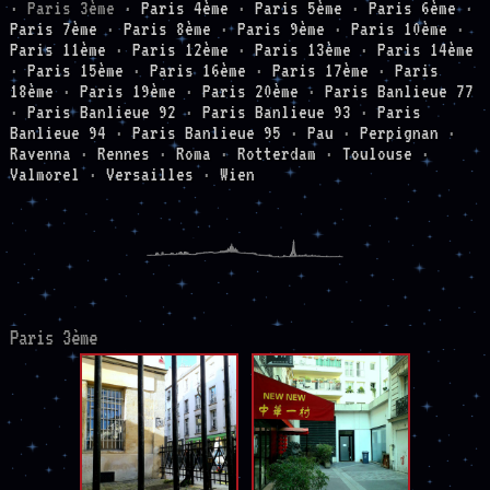
·
Paris 3ème
·
Paris 4ème
·
Paris 5ème
·
Paris 6ème
·
Paris 7ème
·
Paris 8ème
·
Paris 9ème
·
Paris 10ème
·
Paris 11ème
·
Paris 12ème
·
Paris 13ème
·
Paris 14ème
·
Paris 15ème
·
Paris 16ème
·
Paris 17ème
·
Paris
18ème
·
Paris 19ème
·
Paris 20ème
·
Paris Banlieue 77
·
Paris Banlieue 92
·
Paris Banlieue 93
·
Paris
Banlieue 94
·
Paris Banlieue 95
·
Pau
·
Perpignan
·
Ravenna
·
Rennes
·
Roma
·
Rotterdam
·
Toulouse
·
Valmorel
·
Versailles
·
Wien
Paris 3ème