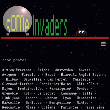
some photos
Aix-en-Provence
·
Amiens
·
Amsterdam
·
Anvers
·
Avignon
·
Barcelona
·
Basel
·
Biarritz Anglet Bayonne
·
Bilbao
·
Bruxelles
·
Cap Ferret
·
Charleroi
·
Clermont-Ferrand
·
Contis-les-Bains
·
Côte d'Azur
·
Dijon
·
Fontainebleau
·
Forcalquier
·
Genève
·
Grenoble
·
Köln
·
La Ciotat
·
Lausanne
·
Lille
·
Ljubljana
·
London
·
Luberon
·
Lyon
·
Manchester
·
Marseille
·
Montauban
·
Montpellier
·
Nantes
·
Newcastle
·
Nîmes
·
Orléans
·
Paris 1er
·
Paris 2ème