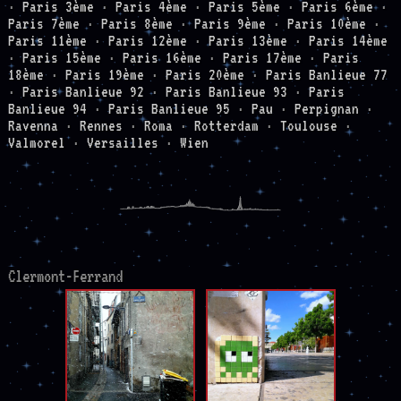
·
Paris 3ème
·
Paris 4ème
·
Paris 5ème
·
Paris 6ème
·
Paris 7ème
·
Paris 8ème
·
Paris 9ème
·
Paris 10ème
·
Paris 11ème
·
Paris 12ème
·
Paris 13ème
·
Paris 14ème
·
Paris 15ème
·
Paris 16ème
·
Paris 17ème
·
Paris
18ème
·
Paris 19ème
·
Paris 20ème
·
Paris Banlieue 77
·
Paris Banlieue 92
·
Paris Banlieue 93
·
Paris
Banlieue 94
·
Paris Banlieue 95
·
Pau
·
Perpignan
·
Ravenna
·
Rennes
·
Roma
·
Rotterdam
·
Toulouse
·
Valmorel
·
Versailles
·
Wien
Clermont-Ferrand