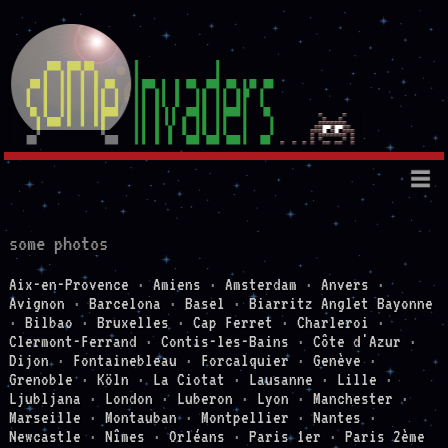
some photos
Aix-en-Provence
·
Amiens
·
Amsterdam
·
Anvers
·
Avignon
·
Barcelona
·
Basel
·
Biarritz Anglet Bayonne
·
Bilbao
·
Bruxelles
·
Cap Ferret
·
Charleroi
·
Clermont-Ferrand
·
Contis-les-Bains
·
Côte d'Azur
·
Dijon
·
Fontainebleau
·
Forcalquier
·
Genève
·
Grenoble
·
Köln
·
La Ciotat
·
Lausanne
·
Lille
·
Ljubljana
·
London
·
Luberon
·
Lyon
·
Manchester
·
Marseille
·
Montauban
·
Montpellier
·
Nantes
·
Newcastle
·
Nîmes
·
Orléans
·
Paris 1er
·
Paris 2ème